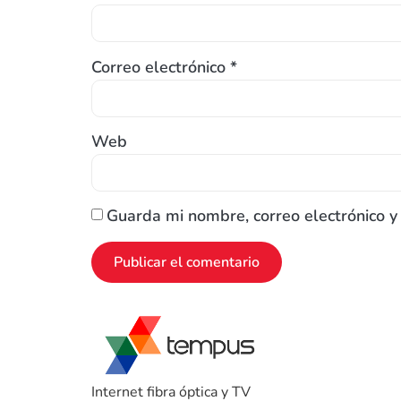
Correo electrónico
*
Web
Guarda mi nombre, correo electrónico 
Internet fibra óptica y TV