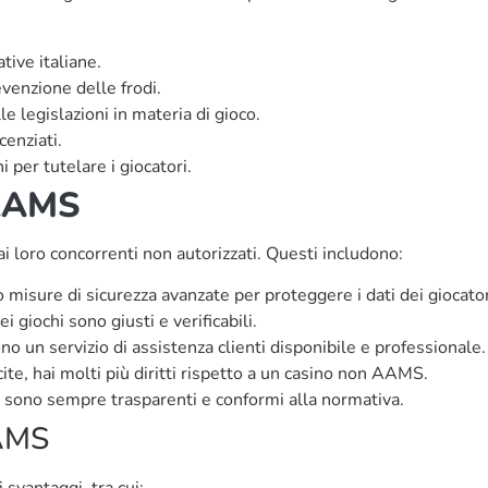
tive italiane.
evenzione delle frodi.
e legislazioni in materia di gioco.
cenziati.
 per tutelare i giocatori.
 AAMS
i loro concorrenti non autorizzati. Questi includono:
sure di sicurezza avanzate per proteggere i dati dei giocator
i giochi sono giusti e verificabili.
o un servizio di assistenza clienti disponibile e professionale.
cite, hai molti più diritti rispetto a un casino non AAMS.
 sono sempre trasparenti e conformi alla normativa.
AAMS