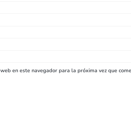
y web en este navegador para la próxima vez que come