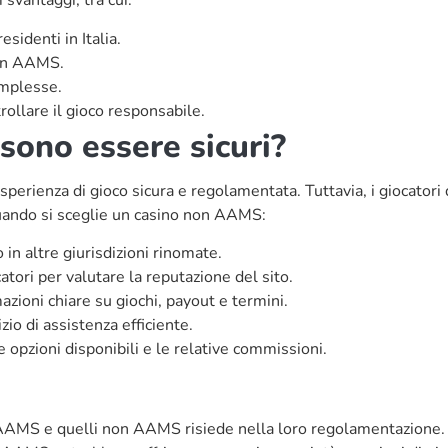
svantaggi, tra cui:
esidenti in Italia.
non AAMS.
omplesse.
rollare il gioco responsabile.
ono essere sicuri?
erienza di gioco sicura e regolamentata. Tuttavia, i giocatori d
uando si sceglie un casino non AAMS:
 in altre giurisdizioni rinomate.
catori per valutare la reputazione del sito.
azioni chiare su giochi, payout e termini.
izio di assistenza efficiente.
e opzioni disponibili e le relative commissioni.
sino AAMS e quelli non AAMS risiede nella loro regolamentazione