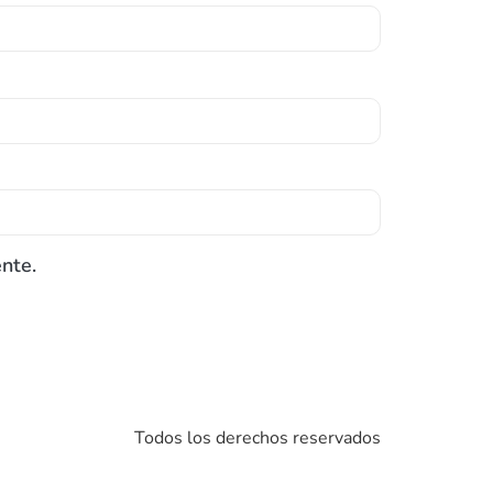
nte.
Todos los derechos reservados