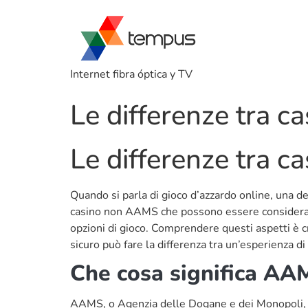
Internet fibra óptica y TV
Le differenze tra 
Le differenze tra 
Quando si parla di gioco d’azzardo online, una 
casino non AAMS che possono essere considerati si
opzioni di gioco. Comprendere questi aspetti è cr
sicuro può fare la differenza tra un’esperienza di
Che cosa significa AA
AAMS, o Agenzia delle Dogane e dei Monopoli, è 