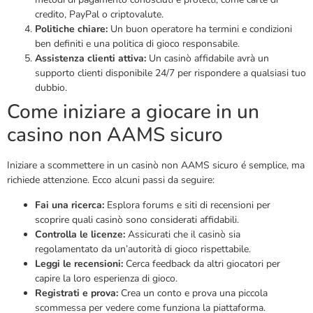
credito, PayPal o criptovalute.
Politiche chiare:
Un buon operatore ha termini e condizioni
ben definiti e una politica di gioco responsabile.
Assistenza clienti attiva:
Un casinò affidabile avrà un
supporto clienti disponibile 24/7 per rispondere a qualsiasi tuo
dubbio.
Come iniziare a giocare in un
casino non AAMS sicuro
Iniziare a scommettere in un casinò non AAMS sicuro é semplice, ma
richiede attenzione. Ecco alcuni passi da seguire:
Fai una ricerca:
Esplora forums e siti di recensioni per
scoprire quali casinò sono considerati affidabili.
Controlla le licenze:
Assicurati che il casinò sia
regolamentato da un’autorità di gioco rispettabile.
Leggi le recensioni:
Cerca feedback da altri giocatori per
capire la loro esperienza di gioco.
Registrati e prova:
Crea un conto e prova una piccola
scommessa per vedere come funziona la piattaforma.