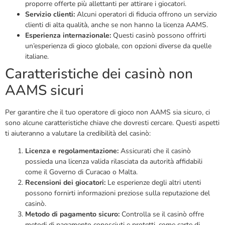
proporre offerte più allettanti per attirare i giocatori.
Servizio clienti:
Alcuni operatori di fiducia offrono un servizio
clienti di alta qualità, anche se non hanno la licenza AAMS.
Esperienza internazionale:
Questi casinò possono offrirti
un’esperienza di gioco globale, con opzioni diverse da quelle
italiane.
Caratteristiche dei casinò non
AAMS sicuri
Per garantire che il tuo operatore di gioco non AAMS sia sicuro, ci
sono alcune caratteristiche chiave che dovresti cercare. Questi aspetti
ti aiuteranno a valutare la credibilità del casinò:
Licenza e regolamentazione:
Assicurati che il casinò
possieda una licenza valida rilasciata da autorità affidabili
come il Governo di Curacao o Malta.
Recensioni dei giocatori:
Le esperienze degli altri utenti
possono fornirti informazioni preziose sulla reputazione del
casinò.
Metodo di pagamento sicuro:
Controlla se il casinò offre
metodi di pagamento conosciuti e protetti, come carte di