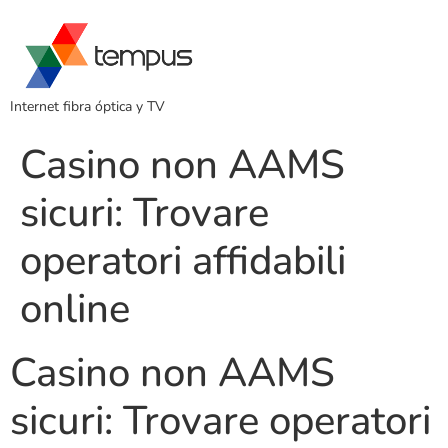
Internet fibra óptica y TV
Casino non AAMS
sicuri: Trovare
operatori affidabili
online
Casino non AAMS
sicuri: Trovare operatori