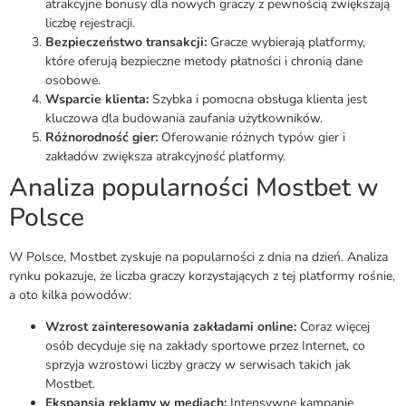
atrakcyjne bonusy dla nowych graczy z pewnością zwiększają
liczbę rejestracji.
Bezpieczeństwo transakcji:
Gracze wybierają platformy,
które oferują bezpieczne metody płatności i chronią dane
osobowe.
Wsparcie klienta:
Szybka i pomocna obsługa klienta jest
kluczowa dla budowania zaufania użytkowników.
Różnorodność gier:
Oferowanie różnych typów gier i
zakładów zwiększa atrakcyjność platformy.
Analiza popularności Mostbet w
Polsce
W Polsce, Mostbet zyskuje na popularności z dnia na dzień. Analiza
rynku pokazuje, że liczba graczy korzystających z tej platformy rośnie,
a oto kilka powodów:
Wzrost zainteresowania zakładami online:
Coraz więcej
osób decyduje się na zakłady sportowe przez Internet, co
sprzyja wzrostowi liczby graczy w serwisach takich jak
Mostbet.
Ekspansja reklamy w mediach:
Intensywne kampanie