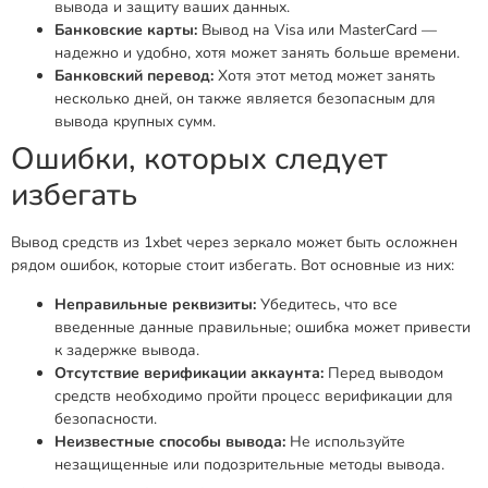
вывода и защиту ваших данных.
Банковские карты:
Вывод на Visa или MasterCard —
надежно и удобно, хотя может занять больше времени.
Банковский перевод:
Хотя этот метод может занять
несколько дней, он также является безопасным для
вывода крупных сумм.
Ошибки, которых следует
избегать
Вывод средств из 1xbet через зеркало может быть осложнен
рядом ошибок, которые стоит избегать. Вот основные из них:
Неправильные реквизиты:
Убедитесь, что все
введенные данные правильные; ошибка может привести
к задержке вывода.
Отсутствие верификации аккаунта:
Перед выводом
средств необходимо пройти процесс верификации для
безопасности.
Неизвестные способы вывода:
Не используйте
незащищенные или подозрительные методы вывода.