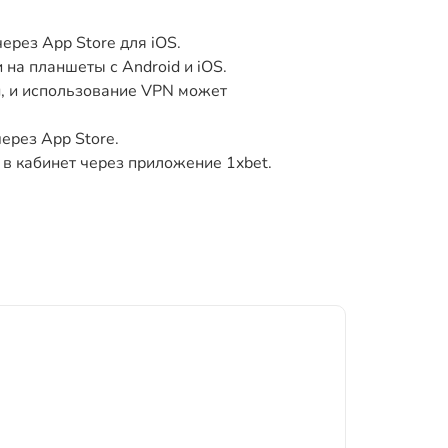
рез App Store для iOS.
на планшеты с Android и iOS.
н, и использование VPN может
ерез App Store.
 в кабинет через приложение 1xbet.