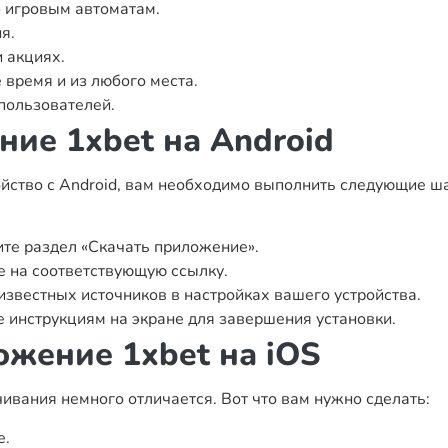
и игровым автоматам.
я.
 акциях.
время и из любого места.
пользователей.
ние 1xbet на Android
ойство с Android, вам необходимо выполнить следующие ша
ите раздел «Скачать приложение».
е на соответствующую ссылку.
звестных источников в настройках вашего устройства.
 инструкциям на экране для завершения установки.
ожение 1xbet на iOS
чивания немного отличается. Вот что вам нужно сделать:
е.