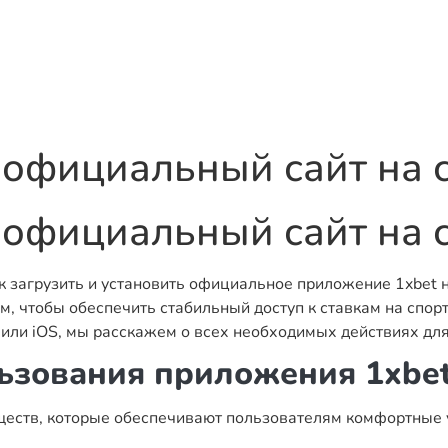
t официальный сайт на 
t официальный сайт на 
к загрузить и установить официальное приложение 1xbet н
, чтобы обеспечить стабильный доступ к ставкам на спорт
 или iOS, мы расскажем о всех необходимых действиях дл
ьзования приложения 1xbe
ств, которые обеспечивают пользователям комфортные ус