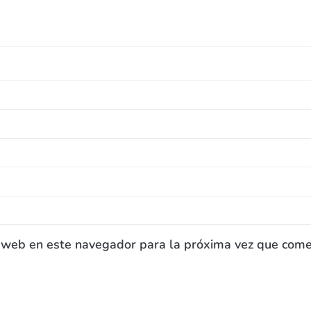
y web en este navegador para la próxima vez que come