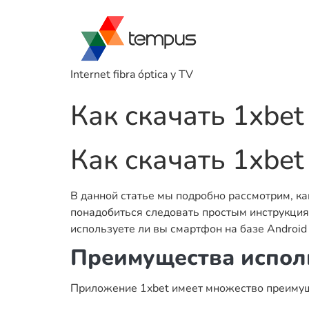
Internet fibra óptica y TV
Как скачать 1xbe
Как скачать 1xbe
В данной статье мы подробно рассмотрим, ка
понадобиться следовать простым инструкциям
используете ли вы смартфон на базе Android
Преимущества испол
Приложение 1xbet имеет множество преимуще