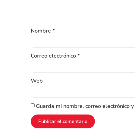
Nombre
*
Correo electrónico
*
Web
Guarda mi nombre, correo electrónico 