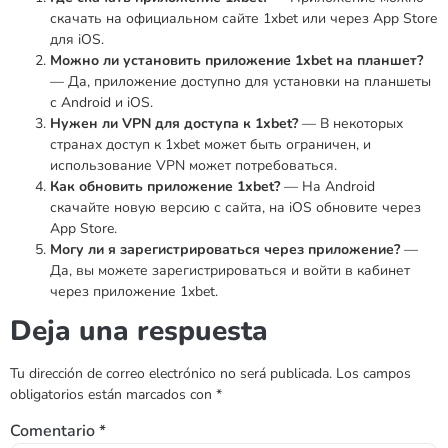
скачать на официальном сайте 1xbet или через App Store
для iOS.
Можно ли установить приложение 1xbet на планшет?
— Да, приложение доступно для установки на планшеты
с Android и iOS.
Нужен ли VPN для доступа к 1xbet?
— В некоторых
странах доступ к 1xbet может быть ограничен, и
использование VPN может потребоваться.
Как обновить приложение 1xbet?
— На Android
скачайте новую версию с сайта, на iOS обновите через
App Store.
Могу ли я зарегистрироваться через приложение?
—
Да, вы можете зарегистрироваться и войти в кабинет
через приложение 1xbet.
Deja una respuesta
Tu dirección de correo electrónico no será publicada.
Los campos
obligatorios están marcados con
*
Comentario
*