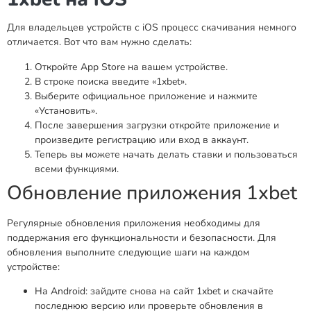
Для владельцев устройств с iOS процесс скачивания немного
отличается. Вот что вам нужно сделать:
Откройте App Store на вашем устройстве.
В строке поиска введите «1xbet».
Выберите официальное приложение и нажмите
«Установить».
После завершения загрузки откройте приложение и
произведите регистрацию или вход в аккаунт.
Теперь вы можете начать делать ставки и пользоваться
всеми функциями.
Обновление приложения 1xbet
Регулярные обновления приложения необходимы для
поддержания его функциональности и безопасности. Для
обновления выполните следующие шаги на каждом
устройстве:
На Android: зайдите снова на сайт 1xbet и скачайте
последнюю версию или проверьте обновления в