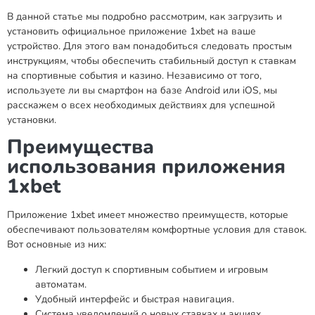
В данной статье мы подробно рассмотрим, как загрузить и
установить официальное приложение 1xbet на ваше
устройство. Для этого вам понадобиться следовать простым
инструкциям, чтобы обеспечить стабильный доступ к ставкам
на спортивные события и казино. Независимо от того,
используете ли вы смартфон на базе Android или iOS, мы
расскажем о всех необходимых действиях для успешной
установки.
Преимущества
использования приложения
1xbet
Приложение 1xbet имеет множество преимуществ, которые
обеспечивают пользователям комфортные условия для ставок.
Вот основные из них:
Легкий доступ к спортивным событием и игровым
автоматам.
Удобный интерфейс и быстрая навигация.
Система уведомлений о новых ставках и акциях.