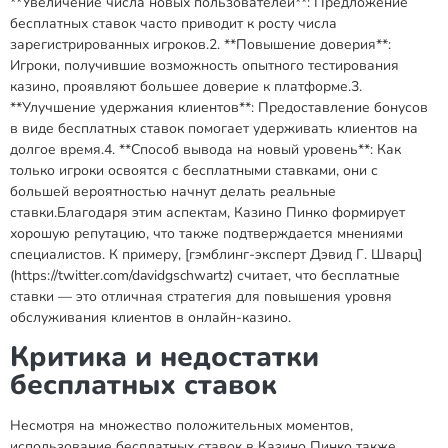
**Увеличение числа новых пользователей**: Предложение
бесплатных ставок часто приводит к росту числа
зарегистрированных игроков.2. **Повышение доверия**:
Игроки, получившие возможность опытного тестирования
казино, проявляют большее доверие к платформе.3.
**Улучшение удержания клиентов**: Предоставление бонусов
в виде бесплатных ставок помогает удерживать клиентов на
долгое время.4. **Способ вывода на новый уровень**: Как
только игроки освоятся с бесплатными ставками, они с
большей вероятностью начнут делать реальные
ставки.Благодаря этим аспектам, Казино Пинко формирует
хорошую репутацию, что также подтверждается мнениями
специалистов. К примеру, [гэмблинг-эксперт Дэвид Г. Шварц]
(https://twitter.com/davidgschwartz) считает, что бесплатные
ставки — это отличная стратегия для повышения уровня
обслуживания клиентов в онлайн-казино.
Критика и недостатки
бесплатных ставок
Несмотря на множество положительных моментов,
использование бесплатных ставок в Казино Пинко также