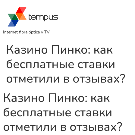
Internet fibra óptica y TV
Казино Пинко: как
бесплатные ставки
отметили в отзывах?
Казино Пинко: как
бесплатные ставки
отметили в отзывах?