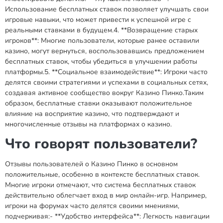
Использование бесплатных ставок позволяет улучшать свои
игровые навыки, что может привести к успешной игре с
реальными ставками в будущем.4. **Возвращение старых
игроков**: Многие пользователи, которые ранее оставили
казино, могут вернуться, воспользовавшись предложением
бесплатных ставок, чтобы убедиться в улучшении работы
платформы.5. **Социальное взаимодействие**: Игроки часто
делятся своими стратегиями и успехами в социальных сетях,
создавая активное сообщество вокруг Казино Пинко.Таким
образом, бесплатные ставки оказывают положительное
влияние на восприятие казино, что подтверждают и
многочисленные отзывы на платформах о казино.
Что говорят пользователи?
Отзывы пользователей о Казино Пинко в основном
положительные, особенно в контексте бесплатных ставок.
Многие игроки отмечают, что система бесплатных ставок
действительно облегчает вход в мир онлайн-игр. Например,
игроки на форумах часто делятся своими мнениями,
подчеркивая:- **Удобство интерфейса**: Легкость навигации