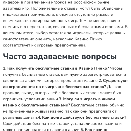
лидером в привлечении игроков на российском рынке
азартных игр. Положительные отзывы могут быть объяснены
множеством преимуществ, включая отсутствие рисков и
возможность тестирования новых игр. Тем не менее, важно
помнить и о недостатках, связанных с бесплатными ставками. В
конечном итоге, выбор остается за игроками, которые должны
самостоятельно оценить, насколько Казино Пинко
соответствует их игровым предпочтениям.
Часто задаваемые вопросы
1. Как получить бесплатные ставки в Казино Пинко?
Чтобы
получить бесплатные ставки, вам нужно зарегистрироваться и
следить за акциями, которые предлагает казино.
2. Существуют
ли ограничения на выигрыш с бесплатных ставок?
Да, как
правило, вывод выигрышей с бесплатных ставок может быть
ограничен условиями акции.
3. Могу ли я играть в живом
казино с бесплатными ставками?
Бесплатные ставки обычно
не применимы к живым казино, так как они предполагают
реальные деньги.
4. Как долго действуют бесплатные ставки?
Срок действия бесплатных ставок устанавливается казино и
может варьироваться от акции к акции.
5. Как казино