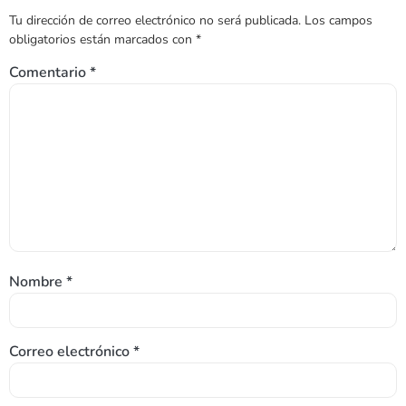
Tu dirección de correo electrónico no será publicada.
Los campos
obligatorios están marcados con
*
Comentario
*
Nombre
*
Correo electrónico
*