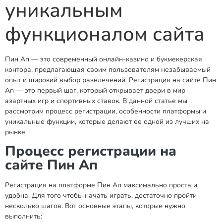
уникальным
функционалом сайта
Пин Ап — это современный онлайн-казино и букмекерская
контора, предлагающая своим пользователям незабываемый
опыт и широкий выбор развлечений. Регистрация на сайте Пин
Ап — это первый шаг, который открывает двери в мир
азартных игр и спортивных ставок. В данной статье мы
рассмотрим процесс регистрации, особенности платформы и
уникальные функции, которые делают ее одной из лучших на
рынке.
Процесс регистрации на
сайте Пин Ап
Регистрация на платформе Пин Ап максимально проста и
удобна. Для того чтобы начать играть, достаточно пройти
несколько шагов. Вот основные этапы, которые нужно
выполнить: