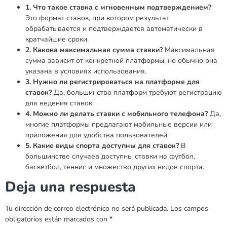
1. Что такое ставка с мгновенным подтверждением?
Это формат ставок, при котором результат
обрабатывается и подтверждается автоматически в
кратчайшие сроки.
2. Какова максимальная сумма ставки?
Максимальная
сумма зависит от конкретной платформы, но обычно она
указана в условиях использования.
3. Нужно ли регистрироваться на платформе для
ставок?
Да, большинство платформ требуют регистрацию
для ведения ставок.
4. Можно ли делать ставки с мобильного телефона?
Да,
многие платформы предлагают мобильные версии или
приложения для удобства пользователей.
5. Какие виды спорта доступны для ставок?
В
большинстве случаев доступны ставки на футбол,
баскетбол, теннис и множество других видов спорта.
Deja una respuesta
Tu dirección de correo electrónico no será publicada.
Los campos
obligatorios están marcados con
*