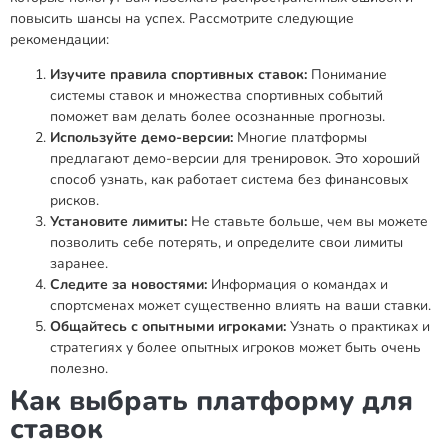
повысить шансы на успех. Рассмотрите следующие
рекомендации:
Изучите правила спортивных ставок:
Понимание
системы ставок и множества спортивных событий
поможет вам делать более осознанные прогнозы.
Используйте демо-версии:
Многие платформы
предлагают демо-версии для тренировок. Это хороший
способ узнать, как работает система без финансовых
рисков.
Установите лимиты:
Не ставьте больше, чем вы можете
позволить себе потерять, и определите свои лимиты
заранее.
Следите за новостями:
Информация о командах и
спортсменах может существенно влиять на ваши ставки.
Общайтесь с опытными игроками:
Узнать о практиках и
стратегиях у более опытных игроков может быть очень
полезно.
Как выбрать платформу для
ставок