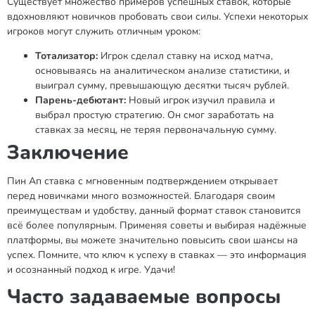
Существует множество примеров успешных ставок, которые
вдохновляют новичков пробовать свои силы. Успехи некоторых
игроков могут служить отличным уроком:
Тотализатор:
Игрок сделал ставку на исход матча,
основываясь на аналитическом анализе статистики, и
выиграл сумму, превышающую десятки тысяч рублей.
Парень-дебютант:
Новый игрок изучил правила и
выбрал простую стратегию. Он смог заработать на
ставках за месяц, не теряя первоначальную сумму.
Заключение
Пин Ап ставка с мгновенным подтверждением открывает
перед новичками много возможностей. Благодаря своим
преимуществам и удобству, данный формат ставок становится
всё более популярным. Применяя советы и выбирая надёжные
платформы, вы можете значительно повысить свои шансы на
успех. Помните, что ключ к успеху в ставках — это информация
и осознанный подход к игре. Удачи!
Часто задаваемые вопросы