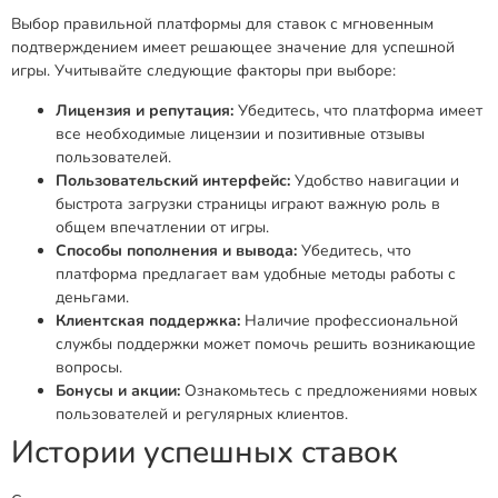
Выбор правильной платформы для ставок с мгновенным
подтверждением имеет решающее значение для успешной
игры. Учитывайте следующие факторы при выборе:
Лицензия и репутация:
Убедитесь, что платформа имеет
все необходимые лицензии и позитивные отзывы
пользователей.
Пользовательский интерфейс:
Удобство навигации и
быстрота загрузки страницы играют важную роль в
общем впечатлении от игры.
Способы пополнения и вывода:
Убедитесь, что
платформа предлагает вам удобные методы работы с
деньгами.
Клиентская поддержка:
Наличие профессиональной
службы поддержки может помочь решить возникающие
вопросы.
Бонусы и акции:
Ознакомьтесь с предложениями новых
пользователей и регулярных клиентов.
Истории успешных ставок