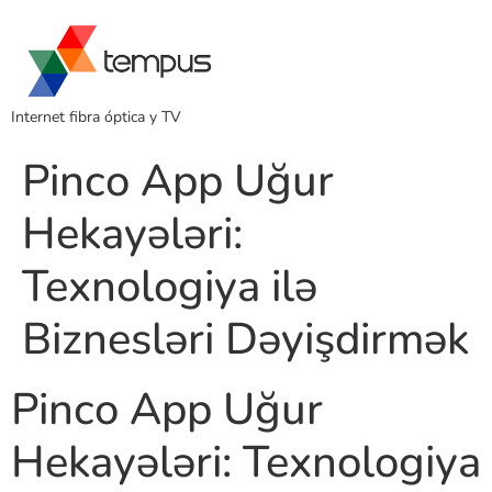
Internet fibra óptica y TV
Pinco App Uğur
Hekayələri:
Texnologiya ilə
Biznesləri Dəyişdirmək
Pinco App Uğur
Hekayələri: Texnologiya