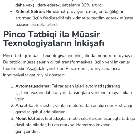
daha yaxşı idarə edərək, satışlarını 30% artırdı.
Xidmət Sektor:
Bir xidmət provayderi, müştəri bağlılığını
artırmaq üçün fərdiləşdirilmiş xidmətlər təqdim edərək müştəri
bazasını iki dəfə artırdı.
Pinco Tətbiqi ilə Müasir
Texnologiyaların İnkişafı
Pinco tətbiqi, müasir texnologiyaların inkişafında mühüm rol oynayır.
Bu tətbiq, müəssisələrin dijital transformasiyası üçün yeni imkanlar
təqdim edir. Aşağıdakı yeniliklər, Pinco-nun iş dünyasına necə
innovasiyalar gətirdiyini göstərir:
Avtomatlaşdırma:
Tekrar edən işləri avtomatlaşdıraraq
işçilərin vaxtını daha dəyərli tapşırıqlara yönləndirməyə imkan
verir.
Analitika:
Bizneslər, verilən məlumatları analiz edərək strateji
qərarlar qəbul edə bilərlər.
Mobil İstifadə:
İstifadəçilər, mobil cihazlardan asanlıqla tətbiqə
daxil ola bilərlər, bu da mərkəzi idarəetmə imkanını
genişləndirir.