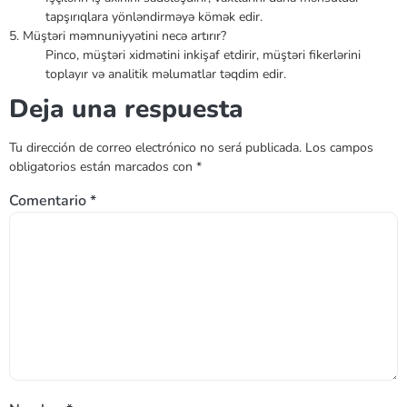
tapşırıqlara yönləndirməyə kömək edir.
5. Müştəri məmnuniyyətini necə artırır?
Pinco, müştəri xidmətini inkişaf etdirir, müştəri fikerlərini
toplayır və analitik məlumatlar təqdim edir.
Deja una respuesta
Tu dirección de correo electrónico no será publicada.
Los campos
obligatorios están marcados con
*
Comentario
*