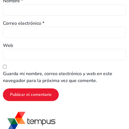
Nombre
*
Correo electrónico
*
Web
Guarda mi nombre, correo electrónico y web en este
navegador para la próxima vez que comente.