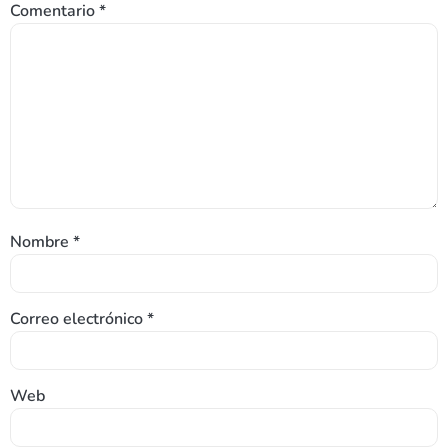
Comentario
*
Nombre
*
Correo electrónico
*
Web