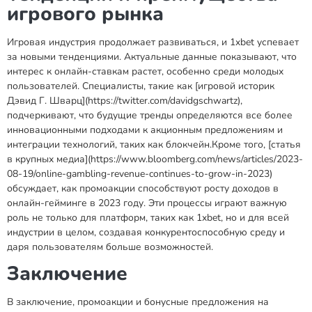
игрового рынка
Игровая индустрия продолжает развиваться, и 1xbet успевает
за новыми тенденциями. Актуальные данные показывают, что
интерес к онлайн-ставкам растет, особенно среди молодых
пользователей. Специалисты, такие как [игровой историк
Дэвид Г. Шварц](https://twitter.com/davidgschwartz),
подчеркивают, что будущие тренды определяются все более
инновационными подходами к акционным предложениям и
интеграции технологий, таких как блокчейн.Кроме того, [статья
в крупных медиа](https://www.bloomberg.com/news/articles/2023-
08-19/online-gambling-revenue-continues-to-grow-in-2023)
обсуждает, как промоакции способствуют росту доходов в
онлайн-гейминге в 2023 году. Эти процессы играют важную
роль не только для платформ, таких как 1xbet, но и для всей
индустрии в целом, создавая конкурентоспособную среду и
даря пользователям больше возможностей.
Заключение
В заключение, промоакции и бонусные предложения на