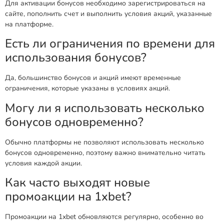
Для активации бонусов необходимо зарегистрироваться на
сайте, пополнить счет и выполнить условия акций, указанные
на платформе.
Есть ли ограничения по времени для
использования бонусов?
Да, большинство бонусов и акций имеют временные
ограничения, которые указаны в условиях акций.
Могу ли я использовать несколько
бонусов одновременно?
Обычно платформы не позволяют использовать несколько
бонусов одновременно, поэтому важно внимательно читать
условия каждой акции.
Как часто выходят новые
промоакции на 1xbet?
Промоакции на 1xbet обновляются регулярно, особенно во