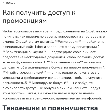
игроков.
Как получить доступ к
промоакциям
Чтобы воспользоваться всеми предложениями на 1xbet, важно
понимать, как правильно зарегистрироваться и участвовать в
акциях. Следуйте этим шагам:1. **Регистрация** — зайдите на
официальный сайт 1xbet и заполните форму регистрации.2.
**Верификация аккаунта** — подтвердите свою личность,
предоставив необходимые документы, чтобы получить доступ
ко всем функциям сайта.3. **Пополнение счета** — внесите
депозит, чтобы активировать бонусы на первом пополнении.4.
**Читайте условия акций** — внимательно ознакомьтесь с
условиями и требованиями каждой акции, чтобы не упустить
возможность.5. **Активируйте бонусы** — не забудьте
активировать доступные бонусы в личном кабинете.Следуя
этим простым шагам, вы сможете легко и просто начать
использовать все возможности, предлагаемые платформой.
Тенденции и преимущества