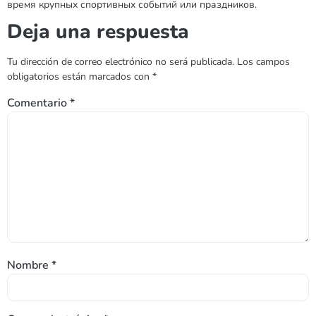
время крупных спортивных событий или праздников.
Deja una respuesta
Tu dirección de correo electrónico no será publicada.
Los campos
obligatorios están marcados con
*
Comentario
*
Nombre
*