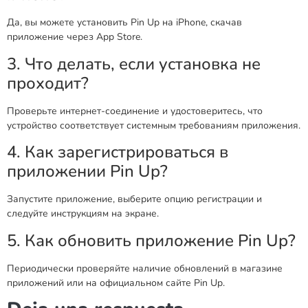
Да, вы можете установить Pin Up на iPhone, скачав
приложение через App Store.
3. Что делать, если установка не
проходит?
Проверьте интернет-соединение и удостоверитесь, что
устройство соответствует системным требованиям приложения.
4. Как зарегистрироваться в
приложении Pin Up?
Запустите приложение, выберите опцию регистрации и
следуйте инструкциям на экране.
5. Как обновить приложение Pin Up?
Периодически проверяйте наличие обновлений в магазине
приложений или на официальном сайте Pin Up.