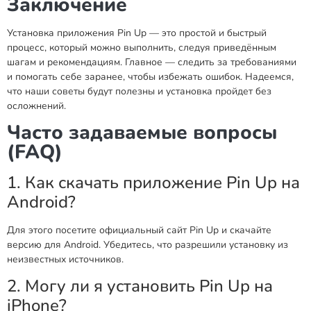
Заключение
Установка приложения Pin Up — это простой и быстрый
процесс, который можно выполнить, следуя приведённым
шагам и рекомендациям. Главное — следить за требованиями
и помогать себе заранее, чтобы избежать ошибок. Надеемся,
что наши советы будут полезны и установка пройдет без
осложнений.
Часто задаваемые вопросы
(FAQ)
1. Как скачать приложение Pin Up на
Android?
Для этого посетите официальный сайт Pin Up и скачайте
версию для Android. Убедитесь, что разрешили установку из
неизвестных источников.
2. Могу ли я установить Pin Up на
iPhone?