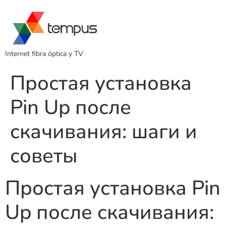
Internet fibra óptica y TV
Простая установка
Pin Up после
скачивания: шаги и
советы
Простая установка Pin
Up после скачивания: