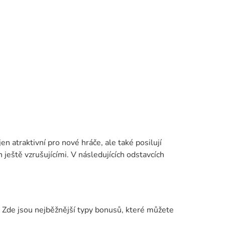
n atraktivní pro nové hráče, ale také posilují
h ještě vzrušujícími. V následujících odstavcích
. Zde jsou nejběžnější typy bonusů, které můžete