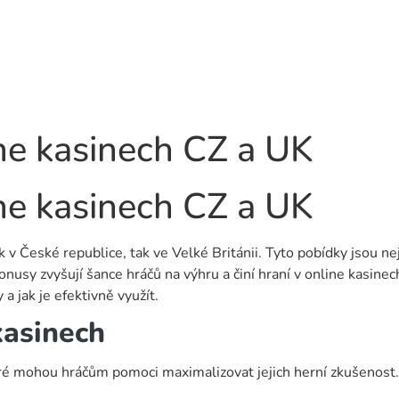
ne kasinech CZ a UK
ne kasinech CZ a UK
v České republice, tak ve Velké Británii. Tyto pobídky jsou neje
bonusy zvyšují šance hráčů na výhru a činí hraní v online kasinec
a jak je efektivně využít.
kasinech
eré mohou hráčům pomoci maximalizovat jejich herní zkušenost