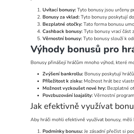
Uvítací bonusy:
Tyto bonusy jsou určeny pr
Bonusy za vklad:
Tyto bonusy poskytují dod
Bezplatné otočky:
Tato forma bonusu umožň
Cashback bonusy:
Tyto bonusy vrací část z
Věrnostní bonusy:
Tyto bonusy slouží k od
Výhody bonusů pro hr
Bonusy přinášejí hráčům mnoho výhod, které mohou
Zvýšení bankrollu:
Bonusy poskytují hráčům
Příležitost k zisku:
Možnost hrát bez vlast
Možnost vyzkoušet nové hry:
Bezplatné ot
Povzbuzování loajality:
Věrnostní programy 
Jak efektivně využívat bon
Aby hráči mohli efektivně využívat bonusy, měli b
Podmínky bonusu:
Je zásadní přečíst si p