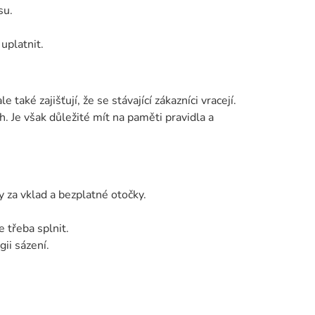
su.
uplatnit.
také zajišťují, že se stávající zákazníci vracejí.
h. Je však důležité mít na paměti pravidla a
 za vklad a bezplatné otočky.
 třeba splnit.
ii sázení.