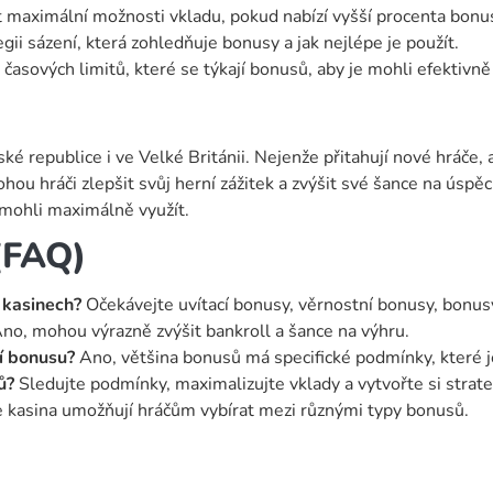
t maximální možnosti vkladu, pokud nabízí vyšší procenta bonu
egii sázení, která zohledňuje bonusy a jak nejlépe je použít.
časových limitů, které se týkají bonusů, aby je mohli efektivně 
é republice i ve Velké Británii. Nejenže přitahují nové hráče, ale 
hou hráči zlepšit svůj herní zážitek a zvýšit své šance na úspěc
 mohli maximálně využít.
(FAQ)
 kasinech?
Očekávejte uvítací bonusy, věrnostní bonusy, bonusy
no, mohou výrazně zvýšit bankroll a šance na výhru.
í bonusu?
Ano, většina bonusů má specifické podmínky, které je
ů?
Sledujte podmínky, maximalizujte vklady a vytvořte si strateg
 kasina umožňují hráčům vybírat mezi různými typy bonusů.