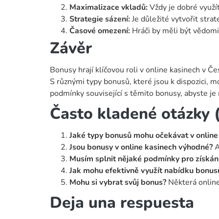
Maximalizace vkladů:
Vždy je dobré využí
Strategie sázení:
Je důležité vytvořit strat
Časové omezení:
Hráči by měli být vědomi 
Závěr
Bonusy hrají klíčovou roli v online kasinech v Česk
S různými typy bonusů, které jsou k dispozici, mo
podmínky související s těmito bonusy, abyste je
Často kladené otázky 
Jaké typy bonusů mohu očekávat v online
Jsou bonusy v online kasinech výhodné?
A
Musím splnit nějaké podmínky pro získán
Jak mohu efektivně využít nabídku bonus
Mohu si vybrat svůj bonus?
Některá online
Deja una respuesta