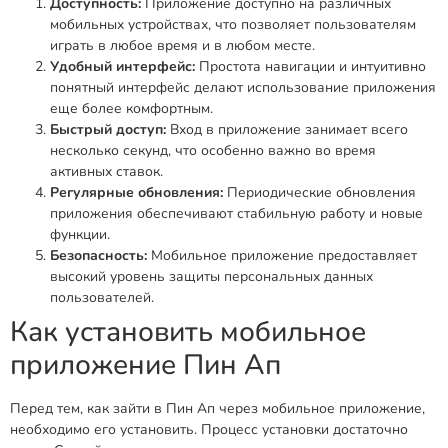
Доступность:
Приложение доступно на различных
мобильных устройствах, что позволяет пользователям
играть в любое время и в любом месте.
Удобный интерфейс:
Простота навигации и интуитивно
понятный интерфейс делают использование приложения
еще более комфортным.
Быстрый доступ:
Вход в приложение занимает всего
несколько секунд, что особенно важно во время
активных ставок.
Регулярные обновления:
Периодические обновления
приложения обеспечивают стабильную работу и новые
функции.
Безопасность:
Мобильное приложение предоставляет
высокий уровень защиты персональных данных
пользователей.
Как установить мобильное
приложение Пин Ап
Перед тем, как зайти в Пин Ап через мобильное приложение,
необходимо его установить. Процесс установки достаточно