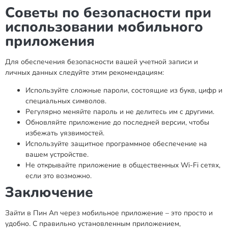
Советы по безопасности при
использовании мобильного
приложения
Для обеспечения безопасности вашей учетной записи и
личных данных следуйте этим рекомендациям:
Используйте сложные пароли, состоящие из букв, цифр и
специальных символов.
Регулярно меняйте пароль и не делитесь им с другими.
Обновляйте приложение до последней версии, чтобы
избежать уязвимостей.
Используйте защитное программное обеспечение на
вашем устройстве.
Не открывайте приложение в общественных Wi-Fi сетях,
если это возможно.
Заключение
Зайти в Пин Ап через мобильное приложение – это просто и
удобно. С правильно установленным приложением,