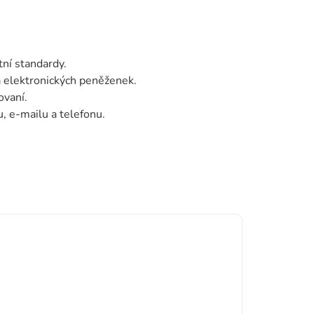
ní standardy.
a elektronických peněženek.
ovaní.
u, e-mailu a telefonu.