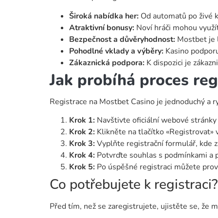
Široká nabídka her:
Od automatů po živé k
Atraktivní bonusy:
Noví hráči mohou využít
Bezpečnost a důvěryhodnost:
Mostbet je l
Pohodlné vklady a výběry:
Kasino podporu
Zákaznická podpora:
K dispozici je zákazn
Jak probíhá proces reg
Registrace na Mostbet Casino je jednoduchý a ry
Krok 1:
Navštivte oficiální webové stránky
Krok 2:
Klikněte na tlačítko «Registrovat»
Krok 3:
Vyplňte registrační formulář, kde z
Krok 4:
Potvrďte souhlas s podmínkami a pr
Krok 5:
Po úspěšné registraci můžete provés
Co potřebujete k registraci?
Před tím, než se zaregistrujete, ujistěte se, že 