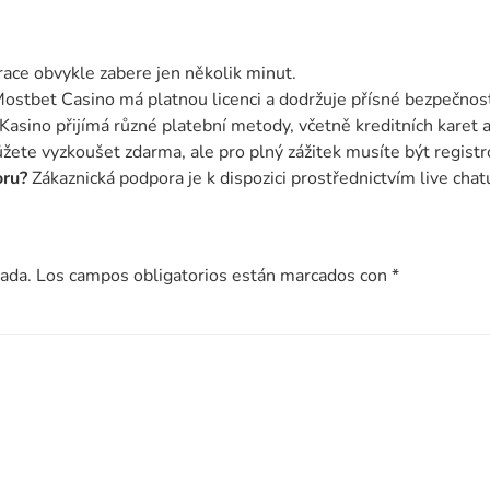
ace obvykle zabere jen několik minut.
ostbet Casino má platnou licenci a dodržuje přísné bezpečnost
Kasino přijímá různé platební metody, včetně kreditních karet 
ete vyzkoušet zdarma, ale pro plný zážitek musíte být registr
oru?
Zákaznická podpora je k dispozici prostřednictvím live chat
cada.
Los campos obligatorios están marcados con
*