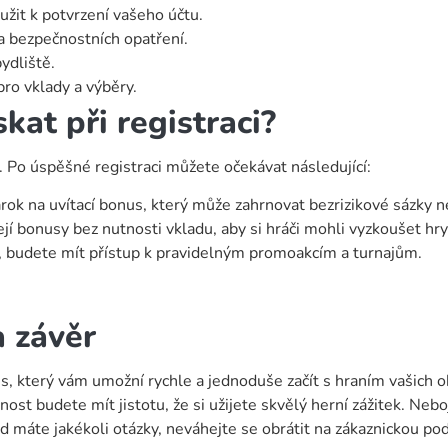
žit k potvrzení vašeho účtu.
 a bezpečnostních opatření.
ydliště.
ro vklady a výběry.
kat při registraci?
 Po úspěšné registraci můžete očekávat následující:
ok na uvítací bonus, který může zahrnovat bezrizikové sázky n
í bonusy bez nutnosti vkladu, aby si hráči mohli vyzkoušet hry 
e, budete mít přístup k pravidelným promoakcím a turnajům.
 závěr
, který vám umožní rychle a jednoduše začít s hraním vašich o
st budete mít jistotu, že si užijete skvělý herní zážitek. Nebo
máte jakékoli otázky, neváhejte se obrátit na zákaznickou pod