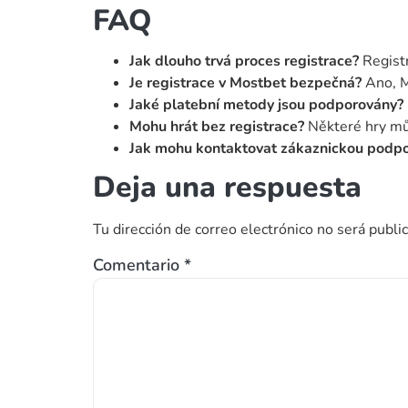
FAQ
Jak dlouho trvá proces registrace?
Registr
Je registrace v Mostbet bezpečná?
Ano, M
Jaké platební metody jsou podporovány?
Mohu hrát bez registrace?
Některé hry můž
Jak mohu kontaktovat zákaznickou podp
Deja una respuesta
Tu dirección de correo electrónico no será publi
Comentario
*