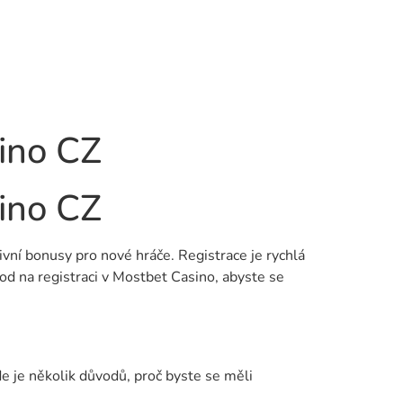
sino CZ
sino CZ
ivní bonusy pro nové hráče. Registrace je rychlá
d na registraci v Mostbet Casino, abyste se
de je několik důvodů, proč byste se měli