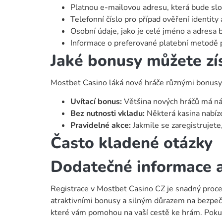
Platnou e-mailovou adresu, která bude slou
Telefonní číslo pro případ ověření identity
Osobní údaje, jako je celé jméno a adresa b
Informace o preferované platební metodě p
Jaké bonusy můžete zís
Mostbet Casino láká nové hráče různými bonusy.
Uvítací bonus:
Většina nových hráčů má nár
Bez nutnosti vkladu:
Některá kasina nabízej
Pravidelné akce:
Jakmile se zaregistrujet
Často kladené otázky
Dodatečné informace a
Registrace v Mostbet Casino CZ je snadný proces
atraktivními bonusy a silným důrazem na bezpečno
které vám pomohou na vaší cestě ke hrám. Pokud 