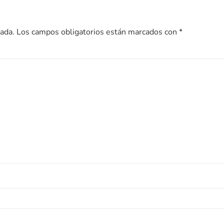
cada.
Los campos obligatorios están marcados con
*