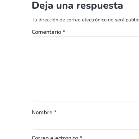
Deja una respuesta
Tu dirección de correo electrónico no será publi
Comentario
*
Nombre
*
Correo electrónico
*