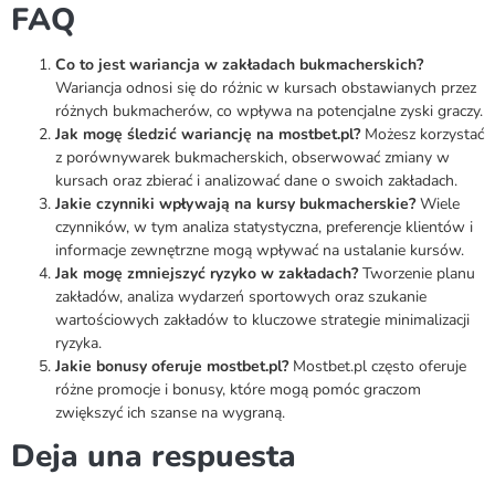
FAQ
Co to jest wariancja w zakładach bukmacherskich?
Wariancja odnosi się do różnic w kursach obstawianych przez
różnych bukmacherów, co wpływa na potencjalne zyski graczy.
Jak mogę śledzić wariancję na mostbet.pl?
Możesz korzystać
z porównywarek bukmacherskich, obserwować zmiany w
kursach oraz zbierać i analizować dane o swoich zakładach.
Jakie czynniki wpływają na kursy bukmacherskie?
Wiele
czynników, w tym analiza statystyczna, preferencje klientów i
informacje zewnętrzne mogą wpływać na ustalanie kursów.
Jak mogę zmniejszyć ryzyko w zakładach?
Tworzenie planu
zakładów, analiza wydarzeń sportowych oraz szukanie
wartościowych zakładów to kluczowe strategie minimalizacji
ryzyka.
Jakie bonusy oferuje mostbet.pl?
Mostbet.pl często oferuje
różne promocje i bonusy, które mogą pomóc graczom
zwiększyć ich szanse na wygraną.
Deja una respuesta