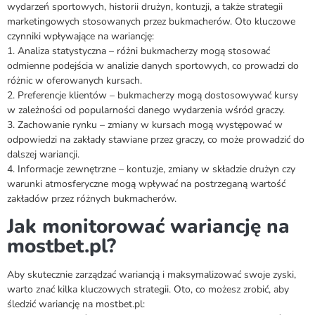
wydarzeń sportowych, historii drużyn, kontuzji, a także strategii
marketingowych stosowanych przez bukmacherów. Oto kluczowe
czynniki wpływające na wariancję:
1. Analiza statystyczna – różni bukmacherzy mogą stosować
odmienne podejścia w analizie danych sportowych, co prowadzi do
różnic w oferowanych kursach.
2. Preferencje klientów – bukmacherzy mogą dostosowywać kursy
w zależności od popularności danego wydarzenia wśród graczy.
3. Zachowanie rynku – zmiany w kursach mogą występować w
odpowiedzi na zakłady stawiane przez graczy, co może prowadzić do
dalszej wariancji.
4. Informacje zewnętrzne – kontuzje, zmiany w składzie drużyn czy
warunki atmosferyczne mogą wpływać na postrzeganą wartość
zakładów przez różnych bukmacherów.
Jak monitorować wariancję na
mostbet.pl?
Aby skutecznie zarządzać wariancją i maksymalizować swoje zyski,
warto znać kilka kluczowych strategii. Oto, co możesz zrobić, aby
śledzić wariancję na mostbet.pl: