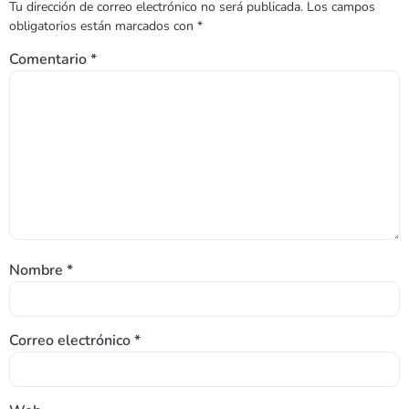
Tu dirección de correo electrónico no será publicada.
Los campos
obligatorios están marcados con
*
Comentario
*
Nombre
*
Correo electrónico
*