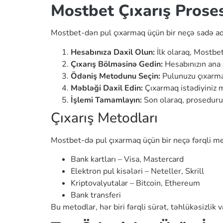
Mostbet Çıxarış Prose
Mostbet-dən pul çıxarmaq üçün bir neçə sadə add
Hesabınıza Daxil Olun:
İlk olaraq, Mostbet
Çıxarış Bölməsinə Gedin:
Hesabınızın ana 
Ödəniş Metodunu Seçin:
Pulunuzu çıxarmaq
Məbləği Daxil Edin:
Çıxarmaq istədiyiniz m
İşlemi Tamamlayın:
Son olaraq, proseduru
Çıxarış Metodları
Mostbet-də pul çıxarmaq üçün bir neçə fərqli met
Bank kartları – Visa, Mastercard
Elektron pul kisələri – Neteller, Skrill
Kriptovalyutalar – Bitcoin, Ethereum
Bank transferi
Bu metodlar, hər biri fərqli sürət, təhlükəsizlik v