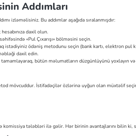
sinin Addımları
ımı izləməlisiniz. Bu addımlar aşağıda sıralanmışdır:
 hesabınıza daxil olun.
səhifəsində «Pul Çıxarışı» bölməsini seçin.
 istədiyiniz ödəniş metodunu seçin (bank kartı, elektron pul kis
əbləği daxil edin.
 tamamlayaraq, bütün məlumatların düzgünlüyünü yoxlayın və 
od mövcuddur. İstifadəçilər özlərinə uyğun olan müxtəlif seçim
ə komissiya tələbləri ilə gəlir. Hər birinin avantajlarını bilin ki