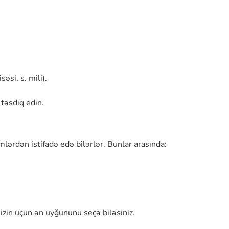
əsi, s. mili).
təsdiq edin.
lərdən istifadə edə bilərlər. Bunlar arasında:
, sizin üçün ən uyğununu seçə biləsiniz.