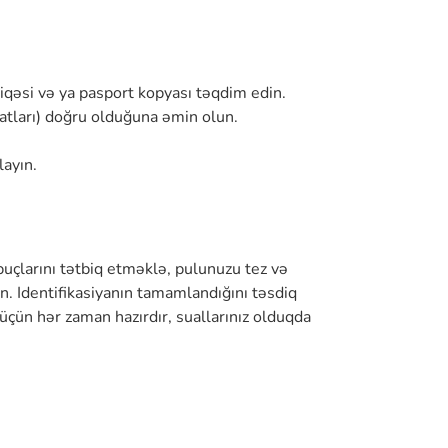
siqəsi və ya pasport kopyası təqdim edin.
tları) doğru olduğuna əmin olun.
layın.
uçlarını tətbiq etməklə, pulunuzu tez və
. Identifikasiyanın tamamlandığını təsdiq
üçün hər zaman hazırdır, suallarınız olduqda