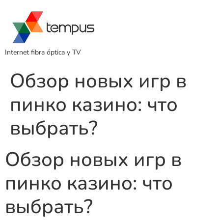
Internet fibra óptica y TV
Обзор новых игр в
пинко казино: что
выбрать?
Обзор новых игр в
пинко казино: что
выбрать?