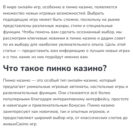
В мире онлайн-игр, особенно в пинко казино, появляется
множество новых игровых возможностей. Выбрать
подходящую игру может быть сложно, поскольку на рынке
представлены различные жанры, стили и специальные
функции. Чтобы помочь вам сделать осознанный выбор, мы
рассмотрим ключевые новинки в пинко казино и дадим совет
по их выбору для наиболее увлекательного опыта. Цель этой
статьи — предоставить вам информацию о лучших новых играх
и о том, какие из них подойдут именно вам.
Что такое пинко казино?
Пинко казино — это особый тип онлайн-казино, который
предлагает уникальные игровые автоматы, настольные игры и
развлекательные функции. Они становятся всё более
популярными благодаря интерактивному интерфейсу, простоте
в навигации и привлекательным бонусам. Пинко казино
заинтересуют как новичков, так и опытных игроков, и
предоставляют широкий выбор игр, от классических слотов до
живыхCasino игр.