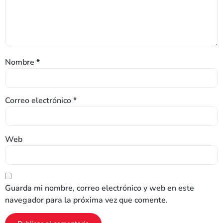
Nombre
*
Correo electrónico
*
Web
Guarda mi nombre, correo electrónico y web en este
navegador para la próxima vez que comente.