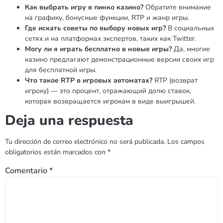
Как выбрать игру в пинко казино?
Обратите внимание
на графику, бонусные функции, RTP и жанр игры.
Где искать советы по выбору новых игр?
В социальных
сетях и на платформах экспертов, таких как Twitter.
Могу ли я играть бесплатно в новые игры?
Да, многие
казино предлагают демонстрационные версии своих игр
для бесплатной игры.
Что такое RTP в игровых автоматах?
RTP (возврат
игроку) — это процент, отражающий долю ставок,
которая возвращается игрокам в виде выигрышей.
Deja una respuesta
Tu dirección de correo electrónico no será publicada.
Los campos
obligatorios están marcados con
*
Comentario
*