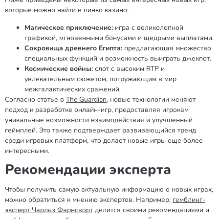
которые можно найти в пинко казино:
Магическое приключение:
игра с великолепной
графикой, мгновенными бонусами и щедрыми выплатами.
Сокровища древнего Египта:
предлагающая множество
специальных функций и возможность выиграть джекпот.
Космические войны:
слот с высоким RTP и
увлекательным сюжетом, погружающим в мир
межгалактических сражений.
Согласно статье в
The Guardian
, новые технологии меняют
подход к разработке онлайн-игр, предоставляя игрокам
уникальные возможности взаимодействия и улучшенный
геймплей. Это также подтверждает развивающийся тренд
среди игровых платформ, что делает новые игры еще более
интересными.
Рекомендации эксперта
Чтобы получить самую актуальную информацию о новых играх,
можно обратиться к мнению экспертов. Например,
гемблинг-
эксперт Чарльз Фарнсворт
делится своими рекомендациями и