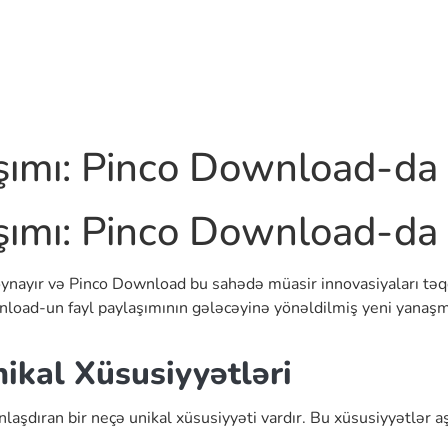
şımı: Pinco Download-da 
şımı: Pinco Download-da 
 oynayır və Pinco Download bu sahədə müasir innovasiyaları təq
oad-un fayl paylaşımının gələcəyinə yönəldilmiş yeni yanaşmala
kal Xüsusiyyətləri
aşdıran bir neçə unikal xüsusiyyəti vardır. Bu xüsusiyyətlər aş