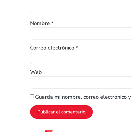
Nombre
*
Correo electrónico
*
Web
Guarda mi nombre, correo electrónico 