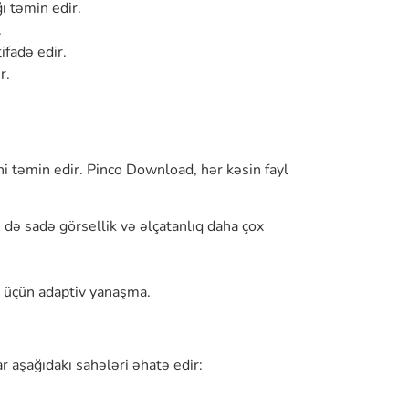
ı təmin edir.
.
ifadə edir.
r.
ini təmin edir. Pinco Download, hər kəsin fayl
ə də sadə görsellik və əlçatanlıq daha çox
ək üçün adaptiv yanaşma.
r aşağıdakı sahələri əhatə edir: