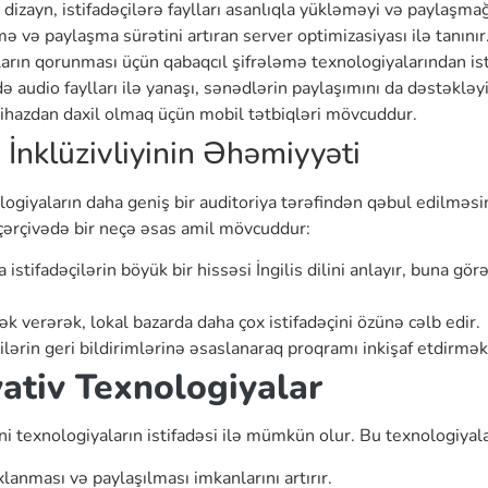
 dizayn, istifadəçilərə faylları asanlıqla yükləməyi və paylaşmağ
 və paylaşma sürətini artıran server optimizasiyası ilə tanınır
ların qorunması üçün qabaqcıl şifrələmə texnologiyalarından ist
audio faylları ilə yanaşı, sənədlərin paylaşımını da dəstəkləyi
cihazdan daxil olmaq üçün mobil tətbiqləri mövcuddur.
 İnklüzivliyinin Əhəmiyyəti
nologiyaların daha geniş bir auditoriya tərəfindən qəbul edilməs
 çərçivədə bir neçə əsas amil mövcuddur:
stifadəçilərin böyük bir hissəsi İngilis dilini anlayır, buna gör
ək verərək, lokal bazarda daha çox istifadəçini özünə cəlb edir.
çilərin geri bildirimlərinə əsaslanaraq proqramı inkişaf etdirm
ativ Texnologiyalar
i texnologiyaların istifadəsi ilə mümkün olur. Bu texnologiyala
lanması və paylaşılması imkanlarını artırır.