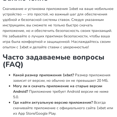
Скачивание и установка приложения 1xbet на ваше мобильное
устройство — это простой, но важный шаг для обеспечения
удобной и безопасной системы ставок. Следуя указанным
инструкциям, вы сможете не только быстро скачать
приложение, но и обеспечить безопасность своих транзакций.
Не забывайте о лучших практиках безопасности, чтобы ваша
игра была комфортной и защищенной. Наслаждайтесь своим
опытом с 1xbet и делайте ставки с уверенностью!
Часто задаваемые вопросы
(FAQ)
Какой размер приложения 1xbet?
Размер приложения
зависит от версии, но обычно он не превышает 20 МБ.
Могу ли я скачать приложение на старые версии
Android?
Приложение требует Android версии не ниже
5.0.
Где найти актуальную версию приложения?
Всегда
скачивайте приложение с официального сайта 1xbet или
из App Store/Google Play.