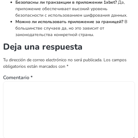
Безопасны ли транзакции в приложении 1xbet?
Да,
приложение обеспечивает высокий уровень
безопасности с использованием шифрования данных.
Можно ли использовать приложение за границей?
В
большинстве случаев да, но это зависит от
законодательства конкретной страны.
Deja una respuesta
Tu dirección de correo electrónico no será publicada.
Los campos
obligatorios están marcados con
*
Comentario
*