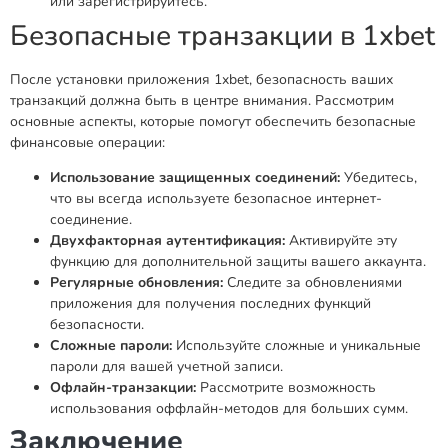
или зарегистрируйтесь.
Безопасные транзакции в 1xbet
После установки приложения 1xbet, безопасность ваших
транзакций должна быть в центре внимания. Рассмотрим
основные аспекты, которые помогут обеспечить безопасные
финансовые операции:
Использование защищенных соединений:
Убедитесь,
что вы всегда используете безопасное интернет-
соединение.
Двухфакторная аутентификация:
Активируйте эту
функцию для дополнительной защиты вашего аккаунта.
Регулярные обновления:
Следите за обновлениями
приложения для получения последних функций
безопасности.
Сложные пароли:
Используйте сложные и уникальные
пароли для вашей учетной записи.
Офлайн-транзакции:
Рассмотрите возможность
использования оффлайн-методов для больших сумм.
Заключение