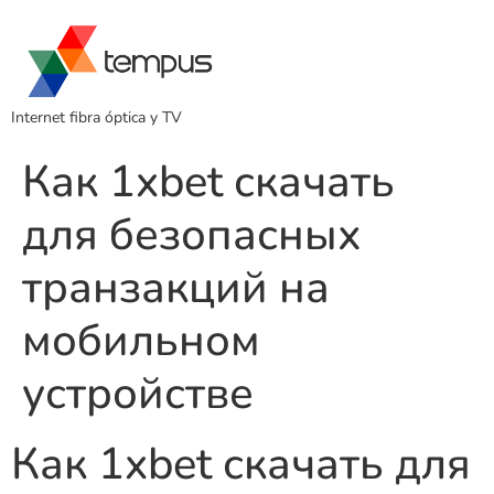
Internet fibra óptica y TV
Как 1xbet скачать
для безопасных
транзакций на
мобильном
устройстве
Как 1xbet скачать для