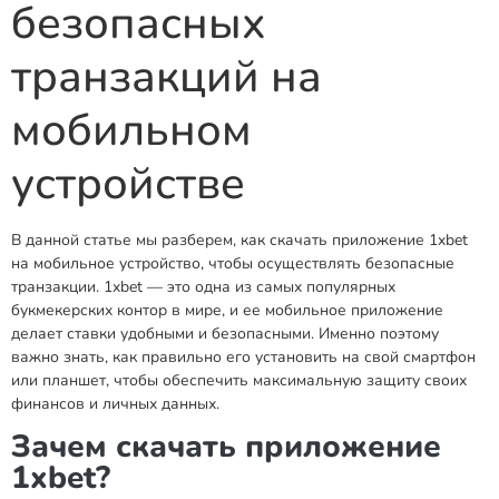
безопасных
транзакций на
мобильном
устройстве
В данной статье мы разберем, как скачать приложение 1xbet
на мобильное устройство, чтобы осуществлять безопасные
транзакции. 1xbet — это одна из самых популярных
букмекерских контор в мире, и ее мобильное приложение
делает ставки удобными и безопасными. Именно поэтому
важно знать, как правильно его установить на свой смартфон
или планшет, чтобы обеспечить максимальную защиту своих
финансов и личных данных.
Зачем скачать приложение
1xbet?